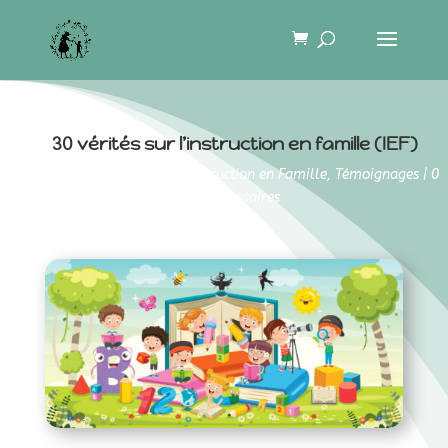
30 vérités sur l’instruction en famille (IEF)
27 août 2022
|
Humour
,
Instruction en Famille
,
Témoignages
|
0
commentaires