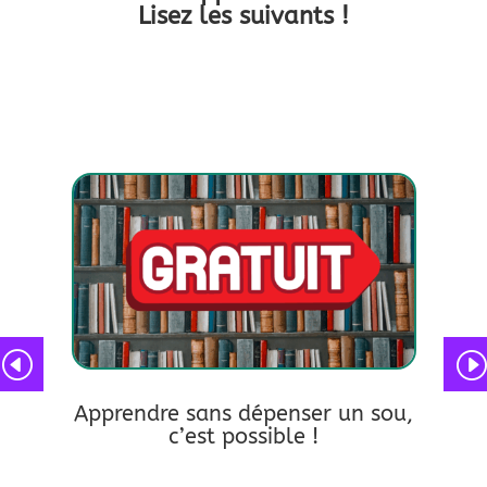
Lisez les suivants !
:
Des
Apprendre sans dépenser un sou,
e ses
app
c’est possible !
lire plus
lire pl