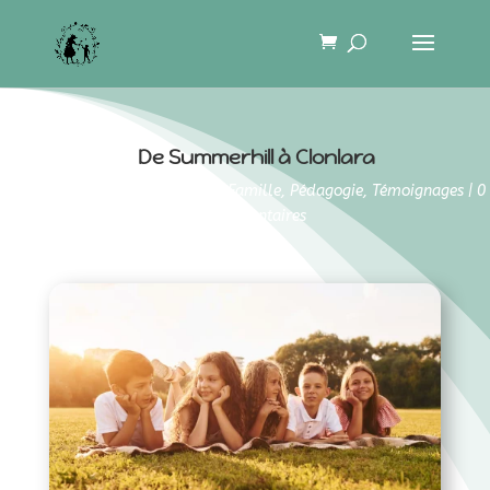
De Summerhill à Clonlara
28 juin 2025
|
Instruction en Famille
,
Pédagogie
,
Témoignages
|
0
commentaires