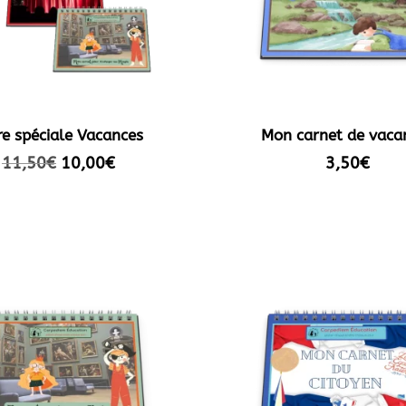
re spéciale Vacances
Mon carnet de vaca
Le
Le
11,50
€
10,00
€
3,50
€
prix
prix
initial
actuel
était :
est :
11,50€.
10,00€.