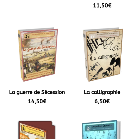
Note
11,50
€
5.00
sur 5
La guerre de Sécession
La calligraphie
14,50
€
6,50
€