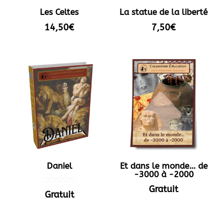
Les Celtes
La statue de la liberté
14,50
€
7,50
€
Daniel
Et dans le monde… de
-3000 à -2000
Gratuit
Note
Gratuit
5.00
sur 5