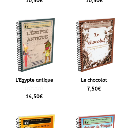
10,50
€
10,50
€
L’Egypte antique
Le chocolat
7,50
€
Note
14,50
€
5.00
sur 5