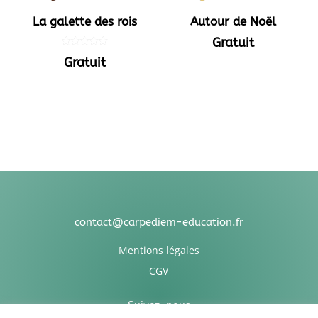
La galette des rois
Autour de Noël
Gratuit
Note
Gratuit
5.00
sur 5
contact@carpediem-education.fr
Mentions légales
CGV
Suivez-nous