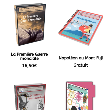
était :
est :
28,00€.
14,00€.
La Première Guerre
Napoléon au Mont Fuji
mondiale
Gratuit
16,50
€