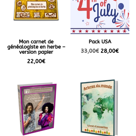
Mon carnet de
Pack USA
généalogiste en herbe –
Le
Le
33,00
€
28,00
€
version papier
prix
prix
22,00
€
initial
actuel
était :
est :
33,00€.
28,00€