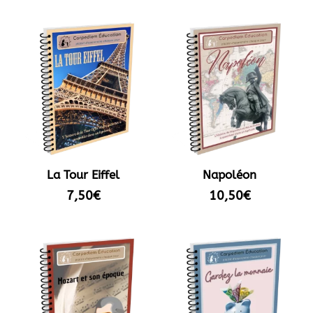
La Tour Eiffel
Napoléon
7,50
€
10,50
€