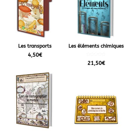
Les transports
Les éléments chimiques
4,50
€
Note
21,50
€
5.00
sur 5