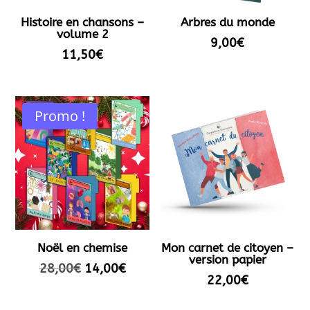
Histoire en chansons –
Arbres du monde
volume 2
9,00
€
11,50
€
Promo !
Noël en chemise
Mon carnet de citoyen –
version papier
Le
Le
28,00
€
14,00
€
22,00
€
prix
prix
initial
actuel