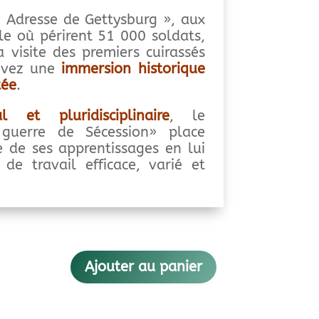
 Adresse de Gettysburg », aux
e où périrent 51 000 soldats,
 visite des premiers cuirassés
vivez une
immersion historique
tée
.
l et pluridisciplinaire
, le
guerre de Sécession» place
e de ses apprentissages en lui
de travail efficace, varié et
Ajouter au panier