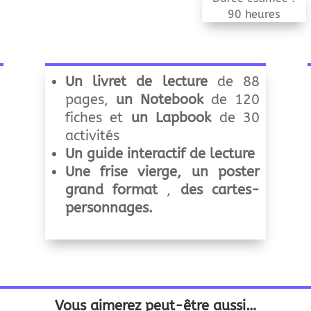
90 heures
Un livret de lecture
de 88
pages,
u
n Notebook
de 120
fiches et
u
n Lapbook
de 30
activités
Un guide interactif de lecture
Une frise vierge, u
n poster
grand format
,
des cartes-
personnages.
Vous aimerez peut-être aussi…