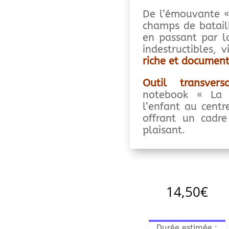
De l’émouvante «
champs de bataill
en passant par la
indestructibles, 
riche et documen
Outil transversa
notebook « La 
l’enfant au centr
offrant un cadre 
plaisant.
14,50
€
Durée estimée :