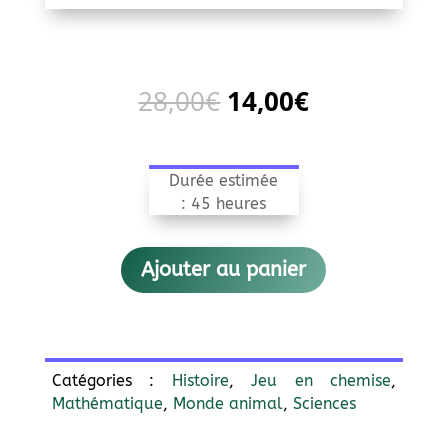
Le
Le
28,00
€
14,00
€
prix
prix
initial
actuel
était :
est :
Durée estimée
28,00€.
14,00€.
: 45 heures
Ajouter au panier
Catégories :
Histoire
,
Jeu en chemise
,
Mathématique
,
Monde animal
,
Sciences