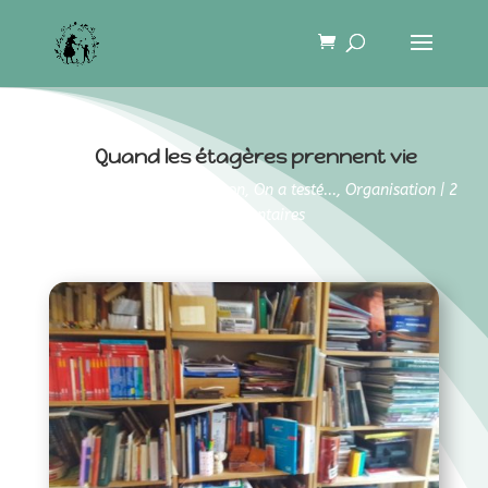
Quand les étagères prennent vie
20 mars 2017
|
Fait maison
,
On a testé...
,
Organisation
|
2
commentaires