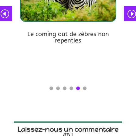
ar
tte
Le coming out de zèbres non
Les 
repenties
lire plus
lire pl
Laissez-nous un commentaire