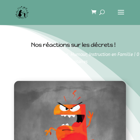
Nos réactions sur les décrets !
17 février 2022
|
Témoignages
,
Humour
,
Instruction en Famille
|
0
commentaires