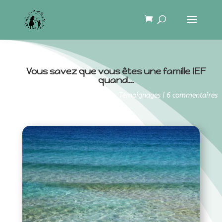
Vous savez que vous êtes une famille IEF
quand…
29 septembre 2014
|
Pédagogie
,
Témoignages
|
6 commentaires