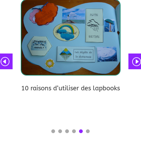
Du l
lire pl
tes !
10 raisons d’utiliser des lapbooks
lire plus