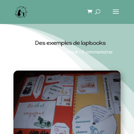
Des exemples de lapbooks
31 janvier 2018
|
Lapbook
|
0 commentaires