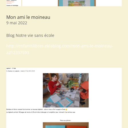
Mon ami le moineau
9 mai 2022
Blog Notre vie sans école
http://enfantslibres.eklablog.com/mon-ami-le-moineau-
a212337593