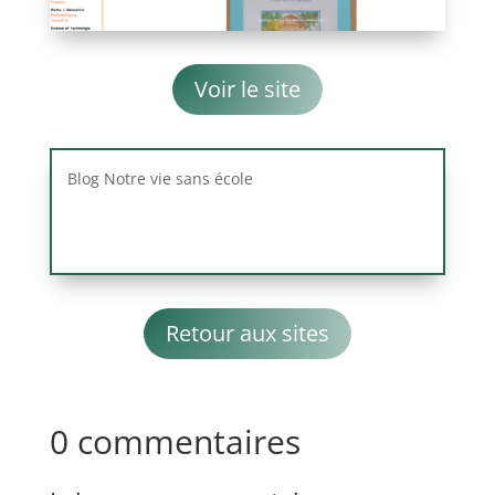
Voir le site
Blog Notre vie sans école
http://enfantslibres.eklablog.com/mon-ami-le-
moineau-a212337593
Retour aux sites
0 commentaires