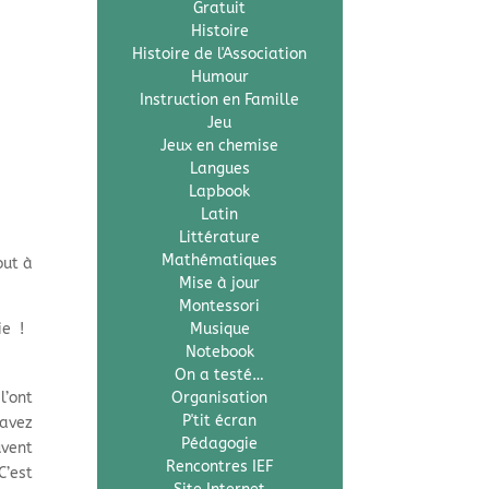
Gratuit
Histoire
Histoire de l'Association
Humour
Instruction en Famille
Jeu
Jeux en chemise
Langues
Lapbook
Latin
Littérature
Mathématiques
out à
Mise à jour
Montessori
ie !
Musique
Notebook
On a testé…
l’ont
Organisation
P'tit écran
 avez
Pédagogie
uvent
Rencontres IEF
C’est