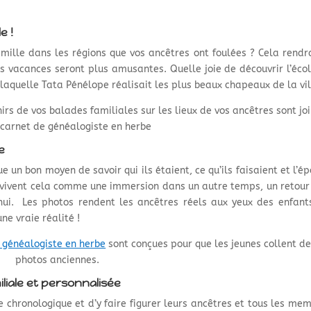
e !
mille dans les régions que vos ancêtres ont foulées ? Cela rendr
les vacances seront plus amusantes. Quelle joie de découvrir l’éco
aquelle Tata Pénélope réalisait les plus beaux chapeaux de la vil
rs de vos balades familiales sur les lieux de vos ancêtres sont jo
 carnet de généalogiste en herbe
e
e un bon moyen de savoir qui ils étaient, ce qu’ils faisaient et l’é
ts vivent cela comme une immersion dans un autre temps, un retour
’hui. Les photos rendent les ancêtres réels aux yeux des enfant
ne vraie réalité !
 généalogiste en herbe
sont conçues pour que les jeunes collent d
photos anciennes.
iliale et personnalisée
e chronologique et d’y faire figurer leurs ancêtres et tous les me