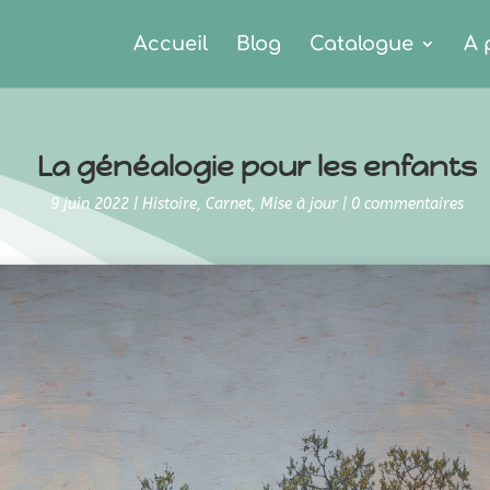
Accueil
Blog
Catalogue
A 
La généalogie pour les enfants
9 juin 2022
|
Histoire
,
Carnet
,
Mise à jour
|
0 commentaires