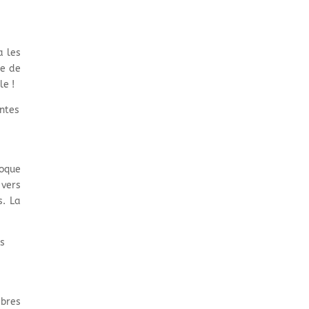
a les
le de
le !
intes
poque
 vers
s. La
es
mbres