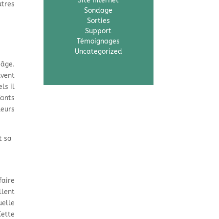
Site Internet
utres
Sondage
Sorties
Support
Témoignages
Uncategorized
 âge.
uvent
ls il
fants
leurs
t sa
faire
llent
uelle
Cette