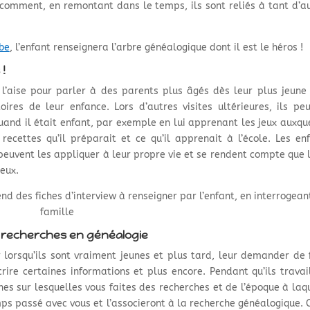
omment, en remontant dans le temps, ils sont reliés à tant d’a
be
, l’enfant renseignera l’arbre généalogique dont il est le héros !
 !
 l’aise pour parler à des parents plus âgés dès leur plus jeune
ires de leur enfance. Lors d’autres visites ultérieures, ils pe
quand il était enfant, par exemple en lui apprenant les jeux auxque
s recettes qu’il préparait et ce qu’il apprenait à l’école. Les en
 peuvent les appliquer à leur propre vie et se rendent compte que 
eux.
nd des fiches d’interview à renseigner par l’enfant, en interrogean
famille
os recherches en généalogie
 lorsqu’ils sont vraiment jeunes et plus tard, leur demander de 
crire certaines informations et plus encore. Pendant qu’ils travai
nes sur lesquelles vous faites des recherches et de l’époque à laq
mps passé avec vous et l’associeront à la recherche généalogique. 