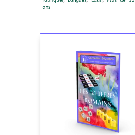
fabriquer
,
Langues
,
Latin
,
Plus de 15
ans