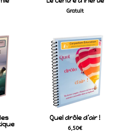
mie
Le centre d’inertie
Gratuit
des
Quel drôle d’air !
tique
6,50
€