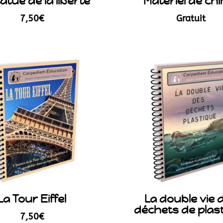
atue de la liberté
Matériel de chi
7,50
€
Gratuit
La Tour Eiffel
La double vie 
déchets de plas
7,50
€