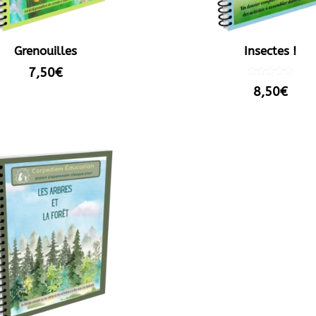
Grenouilles
Insectes !
7,50
€
Note
8,50
€
5.00
sur 5