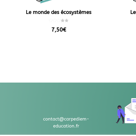
Le monde des écosystèmes
Le
Note
7,50
€
3.00
sur 5
contact@carpediem-
education.fr