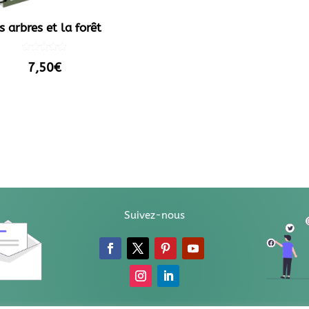
s arbres et la forêt
Note
7,50
€
5.00
sur 5
Suivez-nous