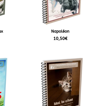
ux
Napoléon
10,50
€