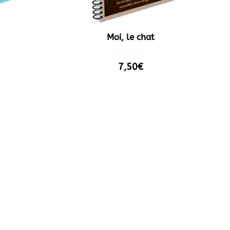
Moi, le chat
Note
7,50
€
5.00
sur 5